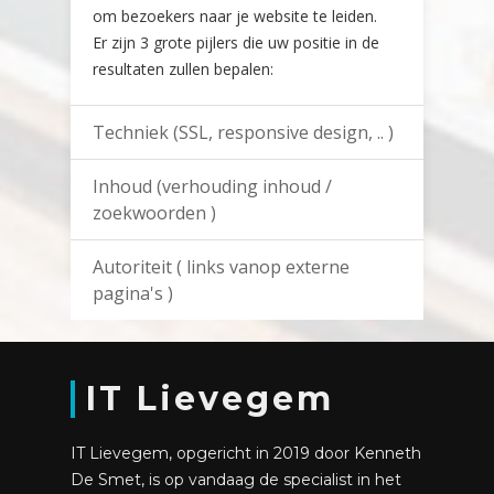
om bezoekers naar je website te leiden.
Er zijn 3 grote pijlers die uw positie in de
resultaten zullen bepalen:
Techniek (SSL, responsive design, .. )
Inhoud (verhouding inhoud /
zoekwoorden )
Autoriteit ( links vanop externe
pagina's )
IT Lievegem
IT Lievegem, opgericht in 2019 door Kenneth
De Smet, is op vandaag de specialist in het